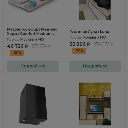
Матрас Комфорт Медиум
Гостиная Луна / Luna
Хард / Comfort Medium
Город:
Москва и МО
Hard 160×200см
Город:
Москва и МО
55 896 ₽
254 072 ₽
46 726 ₽
233 634 ₽
-78%
-80%
Подробнее
Подробнее