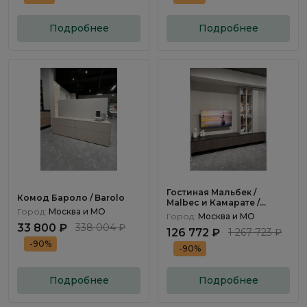
Подробнее
Подробнее
Гостиная Мальбек /
Комод Бароло / Barolo
Malbec и Камарате /
Город:
Москва и МО
Camarate
Город:
Москва и МО
33 800 ₽
338 004 ₽
126 772 ₽
1 267 723 ₽
-90%
-90%
Подробнее
Подробнее