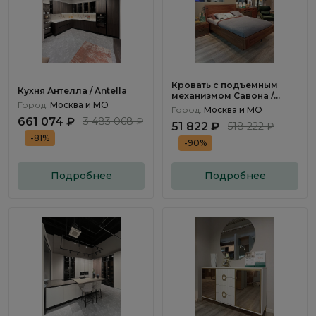
Кровать с подъемным
Кухня Антелла / Antella
механизмом Савона /
Город:
Москва и МО
Savona
Город:
Москва и МО
661 074 ₽
3 483 068 ₽
51 822 ₽
518 222 ₽
-81%
-90%
Подробнее
Подробнее