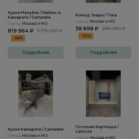
Кухня Мальбек / Malbec и
Комод Тиара / Tiara
Камарате / Camarate
Город:
Москва и МО
Город:
Москва и МО
38 898 ₽
388 980 ₽
819 964 ₽
5 792 203 ₽
-90%
-86%
Подробнее
Подробнее
Гостиная Картицце /
Кухня Камарате / Camarate
Cartizze
Город:
Москва и МО
Город:
Москва и МО