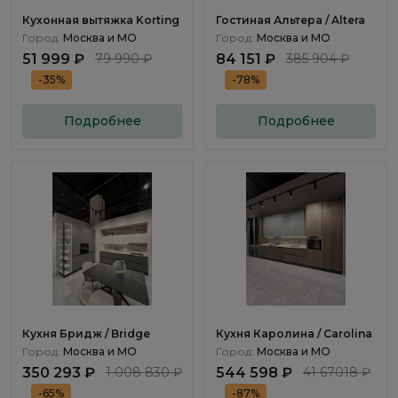
Кухонная вытяжка Korting
Гостиная Альтера / Altera
Город:
Москва и МО
Город:
Москва и МО
51 999 ₽
79 990 ₽
84 151 ₽
385 904 ₽
-35%
-78%
Подробнее
Подробнее
Кухня Бридж / Bridge
Кухня Каролина / Carolina
Город:
Москва и МО
Город:
Москва и МО
350 293 ₽
1 008 830 ₽
544 598 ₽
41 67018 ₽
-65%
-87%