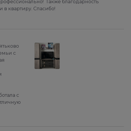
 профессионально! Также благодарность
 в квартиру. Спасибо!
Дятьково
емьи с
ая
ь
м
ботала с
отличную