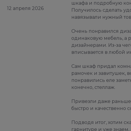
шкафа и подробную кон
12 апреля 2026
Получилось сделать удо
навязывали нужный това
Очень понравился диза
одинаковую мебель, а 
дизайнерами. Из-за че
вписывается в любой и
Сам шкаф придал комна
рамочек и завитушек, 
понравились еле замет
конечно, стеллаж.
Привезли даже раньше,
быстро и качественно с
Подводя итог, хотим ск
гарнитуре и уже знаем,