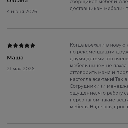
Оксана
сборщиков мебели-Алек
доставщикам мебели- п
4 июня 2026
Когда въехали в новую 
по рекомендации друзе
Маша
двумя детьми это очен
мебель ничем не пахла
21 мая 2026
отговорить мама и прода
настояла все-таки! Так 
Сотрудники (и менедже
ощущение, что работу св
персоналом, такие вещ
мебель! Надеюсь, просл