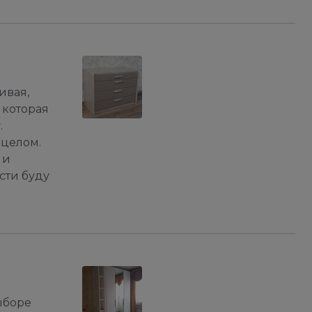
ивая,
 которая
.
 целом.
 и
сти буду
ыборе