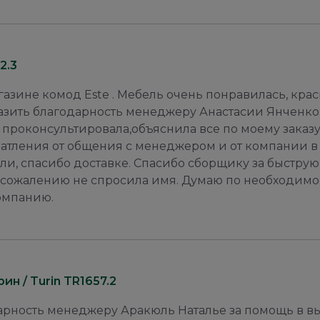
2.3
газине комод Este . Мебель очень понравилась, крас
разить благодарность менеджеру Анастасии Янченко
 проконсультировала,объяснила все по моему заказу
атления от общения с менеджером и от компании в
и, спасибо доставке. Спасибо сборщику за быструю
к сожалению не спросила имя. Думаю по необходимо
компанию.
н / Turin TR1657.2
арность менеджеру Аракюль Наталье за помощь в в