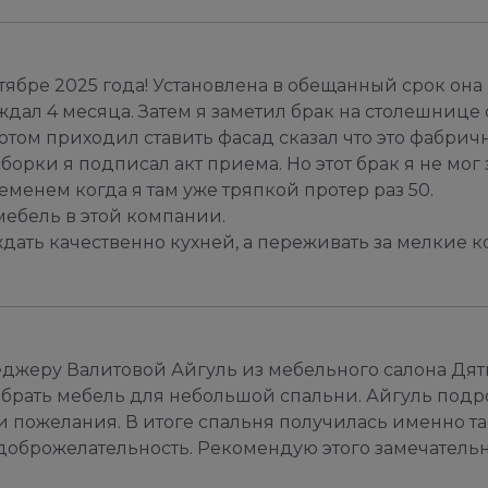
ктябре 2025 года! Установлена в обещанный срок он
 ждал 4 месяца. Затем я заметил брак на столешниц
отом приходил ставить фасад сказал что это фабричн
сборки я подписал акт приема. Но этот брак я не мог
еменем когда я там уже тряпкой протер раз 50.
мебель в этой компании.
дать качественно кухней, а переживать за мелкие ко
джеру Валитовой Айгуль из мебельного салона Дят
обрать мебель для небольшой спальни. Айгуль подр
и пожелания. В итоге спальня получилась именно так
доброжелательность. Рекомендую этого замечательно