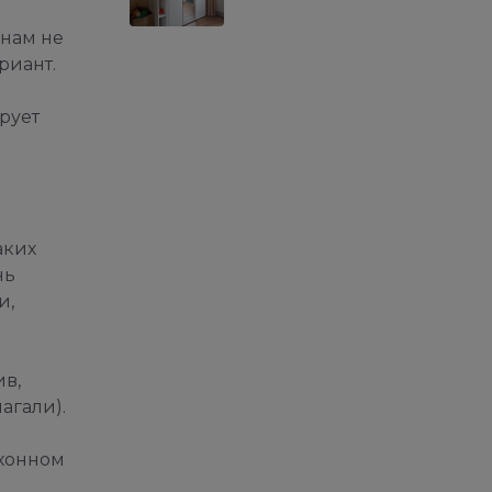
 нам не
риант.
рует
аких
нь
и,
в,
агали).
ухонном