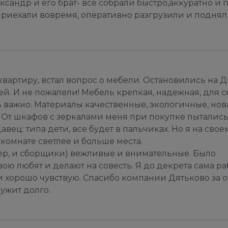
сандр и его брат- всё собрали быстро,аккуратно и
риехали вовремя, оперативно разгрузили и подняли
квартиру, встал вопрос о мебели. Остановились на 
й. И не пожалели! Мебель крепкая, надежная, для с
ь важно. Материалы качественные, экологичные, нов
. От шкафов с зеркалами меня при покупке пыталис
вец: типа дети, все будет в пальчиках. Но я на свое
в комнате светлее и больше места.
р, и сборщики) вежливые и внимательные. Было
ою любят и делают на совесть. Я до декрета сама ра
и хорошо чувствую. Спасибо компании Дятьково за 
ужит долго.