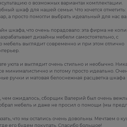
сультацию о возможных вариантах комплектации.
бный шкаф для нашей семьи. Что хочется отметить:
р, а просто помогли выбрать идеальный для нас ва
йн шкафа, что очень порадовало: эта фирма не копи
разрабатывает дизайны мебели самостоятельно, с
го мебель выглядит современно и при этом отлично
нтерьер.
те уюта и выглядит очень стильно и необычно. Ник
все минималистично и потому просто идеально. Оче
ные ручки и матовая белоснежная расцветка шкафа 
 чем ожидалось, сборщик Валерий был очень вежли
обрал мебель и даже не просил о помощи (мы предл
азать, что мы остались очень довольны. Мечтаем о к
 где его будем покупать. Спасибо большое!